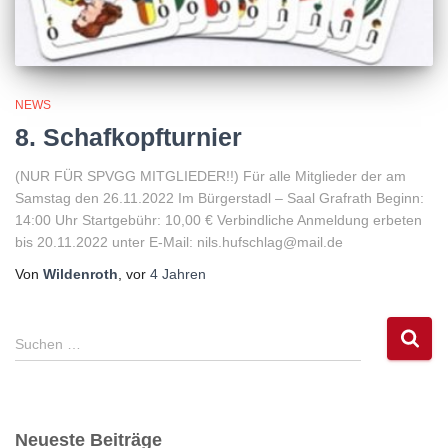
NEWS
8. Schafkopfturnier
(NUR FÜR SPVGG MITGLIEDER!!) Für alle Mitglieder der am
Samstag den 26.11.2022 Im Bürgerstadl – Saal Grafrath Beginn:
14:00 Uhr Startgebühr: 10,00 € Verbindliche Anmeldung erbeten
bis 20.11.2022 unter E-Mail: nils.hufschlag@mail.de
Von
Wildenroth
, vor
4 Jahren
S
Suchen …
u
c
h
e
Neueste Beiträge
n