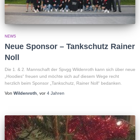
NEWS
Neue Sponsor – Tankschutz Rainer
Noll
Die 1. & 2. Mannschaft der Spvgg Wildenroth kann sich über neue
„Hoodies“ freuen und möchte sich auf diesem Wege recht
herzlich beim Sponsor „Tankschutz, Rainer Noll“ bedanken.
Von
Wildenroth
, vor
4 Jahren