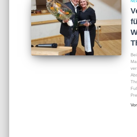
NE
V
f
W
T
Be
Mar
ver
Abs
Tho
Fuß
Pre
Vo