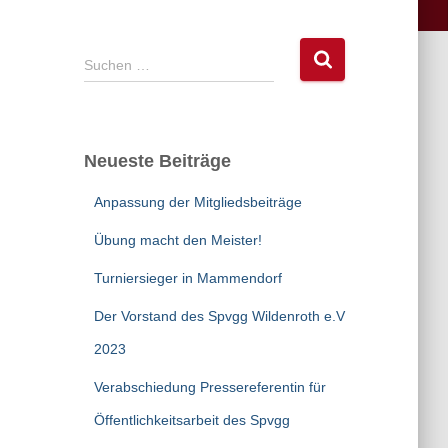
S
Suchen …
u
c
h
e
Neueste Beiträge
n
n
Anpassung der Mitgliedsbeiträge
a
c
Übung macht den Meister!
h
:
Turniersieger in Mammendorf
Der Vorstand des Spvgg Wildenroth e.V
2023
Verabschiedung Pressereferentin für
Öffentlichkeitsarbeit des Spvgg