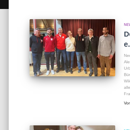
NE
D
e
Neu
Ale
Urb
Bür
Wil
all
Fr
Vo