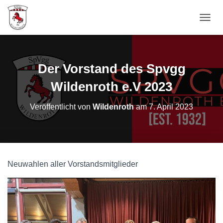
N
A
V
I
G
Der Vorstand des Spvgg
A
T
Wildenroth e.V 2023
I
O
Veröffentlicht von
Wildenroth
am
7. April 2023
N
U
M
S
C
H
Neuwahlen aller Vorstandsmitglieder
A
L
T
E
N