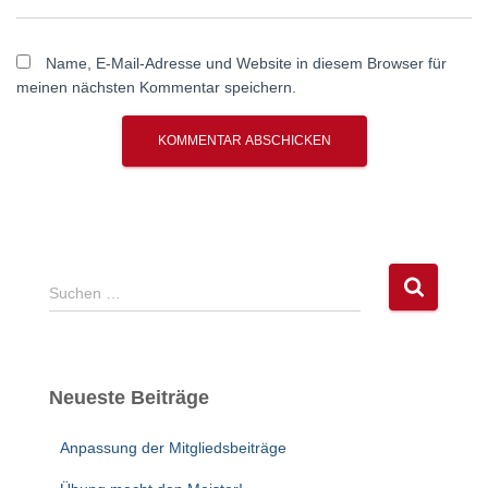
Name, E-Mail-Adresse und Website in diesem Browser für
meinen nächsten Kommentar speichern.
S
Suchen …
u
c
h
e
Neueste Beiträge
n
n
Anpassung der Mitgliedsbeiträge
a
c